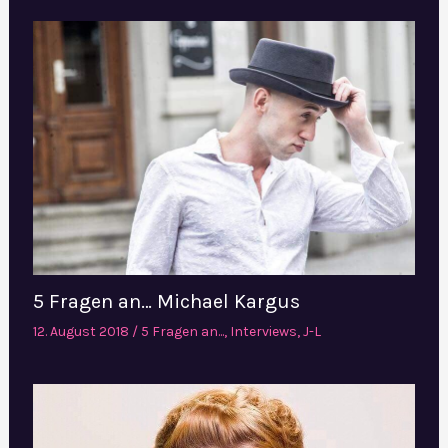
5 Fragen an… Michael Kargus
12. August 2018
/
5 Fragen an...
,
Interviews
,
J-L