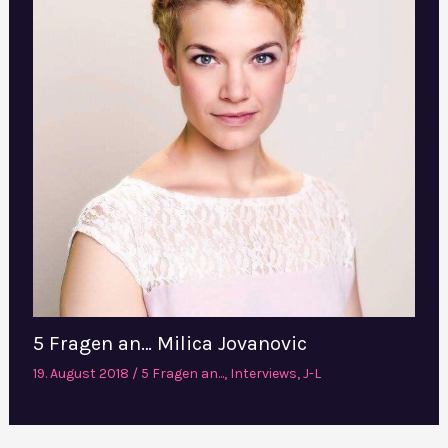
5 Fragen an… Milica Jovanovic
19. August 2018
/
5 Fragen an...
,
Interviews
,
J-L