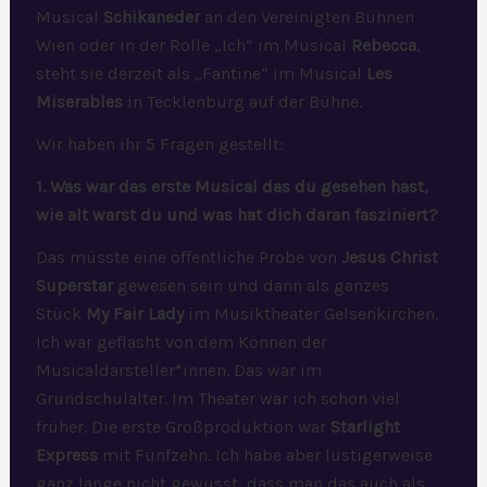
Musical
Schikaneder
an den Vereinigten Bühnen
Wien oder in der Rolle „Ich“ im Musical
Rebecca
,
steht sie derzeit als „Fantine“ im Musical
Les
Miserables
in Tecklenburg auf der Bühne.
Wir haben ihr 5 Fragen gestellt:
1. Was war das erste Musical das du gesehen hast,
wie alt warst du und was hat dich daran fasziniert?
Das müsste eine öffentliche Probe von
Jesus Christ
Superstar
gewesen sein und dann als ganzes
Stück
My Fair Lady
im Musiktheater Gelsenkirchen.
Ich war geflasht von dem Können der
Musicaldarsteller*innen. Das war im
Grundschulalter. Im Theater war ich schon viel
früher. Die erste Großproduktion war
Starlight
Express
mit Fünfzehn. Ich habe aber lustigerweise
ganz lange nicht gewusst, dass man das auch als