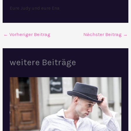
Eure Judy und eure Ena
←
Vorheriger Beitrag
Nächster Beitrag
→
weitere Beiträge