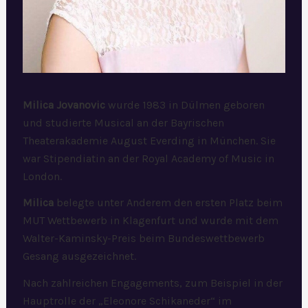
Milica Jovanovic
wurde 1983 in Dülmen geboren
und studierte Musical an der Bayrischen
Theaterakademie August Everding in München. Sie
war Stipendiatin an der Royal Academy of Music in
London.
Milica
belegte unter Anderem den ersten Platz beim
MUT Wettbewerb in Klagenfurt und wurde mit dem
Walter-Kaminsky-Preis beim Bundeswettbewerb
Gesang ausgezeichnet.
Nach zahlreichen Engagements, zum Beispiel in der
Hauptrolle der „Eleonore Schikaneder“ im