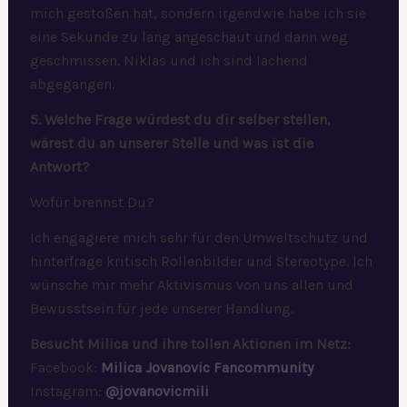
mich gestoßen hat, sondern irgendwie habe ich sie
eine Sekunde zu lang angeschaut und dann weg
geschmissen. Niklas und ich sind lachend
abgegangen.
5. Welche Frage würdest du dir selber stellen,
wärest du an unserer Stelle und was ist die
Antwort?
Wofür brennst Du?
Ich engagiere mich sehr für den Umweltschutz und
hinterfrage kritisch Rollenbilder und Stereotype. Ich
wünsche mir mehr Aktivismus von uns allen und
Bewusstsein für jede unserer Handlung.
Besucht Milica und ihre tollen Aktionen im Netz:
Facebook:
Milica Jovanovic Fancommunity
Instagram:
@jovanovicmili