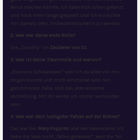
Beruf machen könnte. Ich habe früh schon getanzt
und noch mehr Geige gespielt und ich wünschte
mir damals sehr, Orchestermusikerin zu werden.
2. Was war deine erste Rolle?
Die „Dorothy“ im
Zauberer von Oz
.
3. Was ist deine Traumrolle und warum?
„Eleonore Schikaneder“ weil ich da alles von mir
zeigen konnte und mich emotional sehr rein
geschmissen habe. Und das jede einzelne
Vorstellung. Mit ihr werde ich immer verbunden
sein.
4. Was war dein lustigster Patzer auf der Bühne?
Das war bei
Mary Poppins
und der Vasenszene. Ich
habe die Vase nicht „fallen gelassen“, weil die Tür