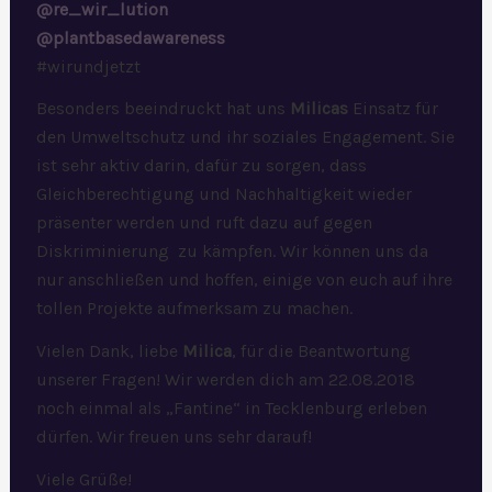
@re_wir_lution
@plantbasedawareness
#wirundjetzt
Besonders beeindruckt hat uns
Milicas
Einsatz für
den Umweltschutz und ihr soziales Engagement. Sie
ist sehr aktiv darin, dafür zu sorgen, dass
Gleichberechtigung und Nachhaltigkeit wieder
präsenter werden und ruft dazu auf gegen
Diskriminierung zu kämpfen. Wir können uns da
nur anschließen und hoffen, einige von euch auf ihre
tollen Projekte aufmerksam zu machen.
Vielen Dank, liebe
Milica
, für die Beantwortung
unserer Fragen! Wir werden dich am 22.08.2018
noch einmal als „Fantine“ in Tecklenburg erleben
dürfen. Wir freuen uns sehr darauf!
Viele Grüße!