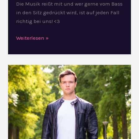
Die Musik reißt mit und wer gerne vom Bass
in den Sitz gedrückt wird, ist auf jeden Fall
richtig bei uns! <3
Weiterlesen »
5
Fragen
an…
Robin
Reitsma