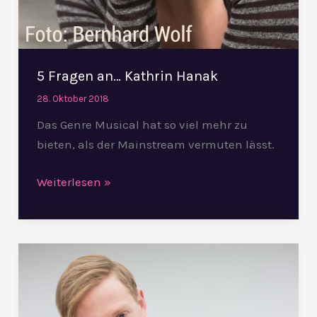
5 Fragen an… Kathrin Hanak
28. Oktober 2018
Das Genre Musical hat so viel mehr zu
bieten, als der Mainstream vermuten lässt.
Weiterlesen »
5
Fragen
an…
Arvid