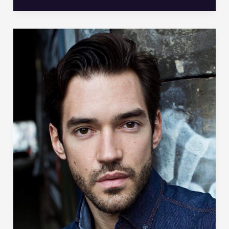
5
Fragen
an…
Sascha
Luder