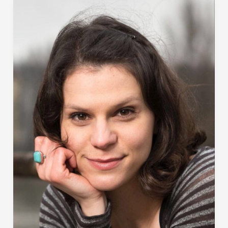
5
Fragen
an…
Kathrin
Hanak