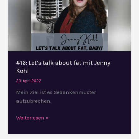
about
fat
mit
Jenny
Kohl
#16: Let’s talk about fat mit Jenny
Kohl
23. April 2022
Mein Ziel ist es Gedankenmuster
aufzubrechen.
Weiterlesen »