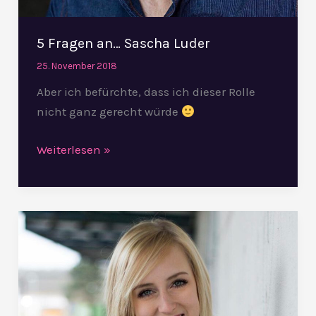
5 Fragen an… Sascha Luder
25. November 2018
Aber ich befürchte, dass ich dieser Rolle
nicht ganz gerecht würde
Weiterlesen »
5
Fragen
(oder
mehr)
an…