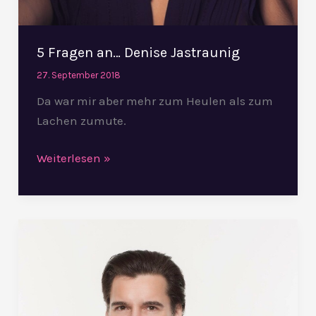
5 Fragen an… Denise Jastraunig
27. September 2018
Da war mir aber mehr zum Heulen als zum
Lachen zumute.
Weiterlesen »
5
Fragen
an…
Andreas
Lichtenberger