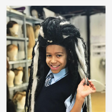
5
Fragen
an…
Jarvis