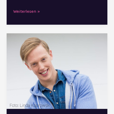
Weiterlesen »
5
Fragen
an…
Arvid
Johansson