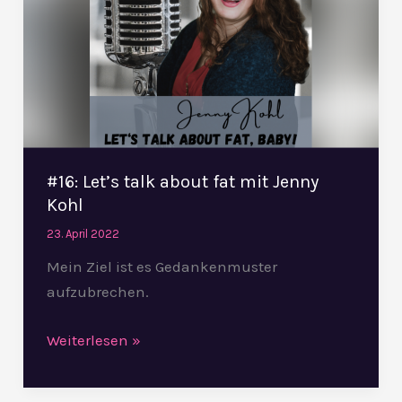
about
fat
mit
Jenny
Kohl
#16: Let’s talk about fat mit Jenny
Kohl
23. April 2022
Mein Ziel ist es Gedankenmuster
aufzubrechen.
Weiterlesen »