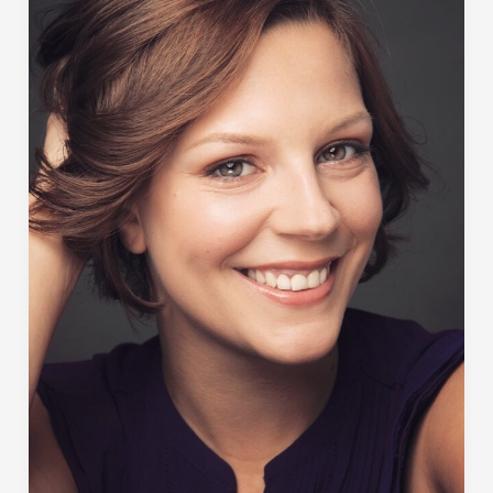
an…
Denise
Jastraunig