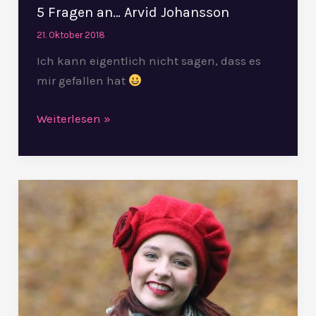
5 Fragen an… Arvid Johansson
21. Oktober 2018
Ich kann eigentlich nicht sagen, dass es
mir gefallen hat
Weiterlesen »
5
Fragen
an…
Hannah
Leser