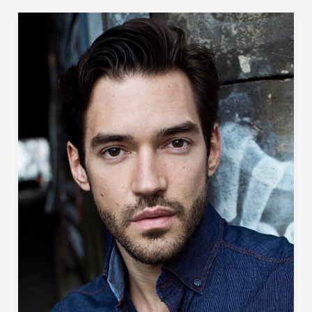
5
Fragen
an…
Sascha
Luder