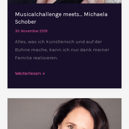
Musicalchallenge meets… Michaela
Schober
30. November 2019
Alles, was ich künstlerisch und auf der
Bühne mache, kann ich nur dank meiner
Familie realisieren.
Weiterlesen »
Musicalchallenge
meets…
Femke
Soetenga