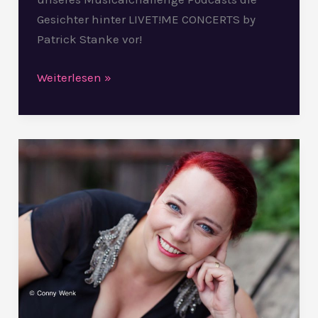
Gesichter hinter LIVET!ME CONCERTS by
Patrick Stanke vor!
Weiterlesen »
Musicalchallenge
meets…
Michaela
Schober