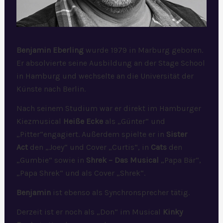
Benjamin Eberling
wurde 1979 in Marburg geboren.
Er absolvierte seine Ausbildung an der Stage School
in Hamburg und wechselte an die Universität der
Künste nach Berlin.
Nach seinem Studium war er direkt im Hamburger
Kiezmusical
Heiße Ecke
als „Günter“ und
„Pitter“engagiert. Außerdem spielte er in
Sister
Act
den „Joey“ und Cover „Curtis“, in
Cats
den
„Gumbie“ sowie in
Shrek – Das Musical
„Papa Bär“,
„Papa Shrek“ und als Cover „Shrek“.
Benjamin
ist ebenso als Synchronsprecher tätig.
Derzeit ist er noch als „Don“ im Musical
Kinky