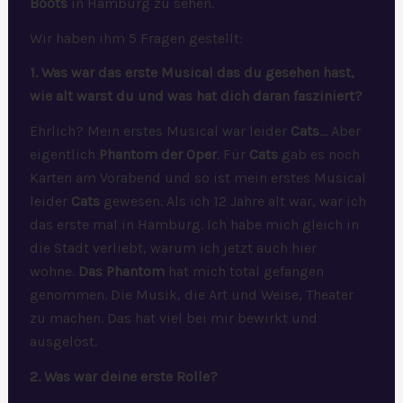
Boots
in Hamburg zu sehen.
Wir haben ihm 5 Fragen gestellt:
1. Was war das erste Musical das du gesehen hast,
wie alt warst du und was hat dich daran fasziniert?
Ehrlich? Mein erstes Musical war leider
Cats
… Aber
eigentlich
Phantom der Oper
. Für
Cats
gab es noch
Karten am Vorabend und so ist mein erstes Musical
leider
Cats
gewesen. Als ich 12 Jahre alt war, war ich
das erste mal in Hamburg. Ich habe mich gleich in
die Stadt verliebt, warum ich jetzt auch hier
wohne.
Das Phantom
hat mich total gefangen
genommen. Die Musik, die Art und Weise, Theater
zu machen. Das hat viel bei mir bewirkt und
ausgelöst.
2. Was war deine erste Rolle?