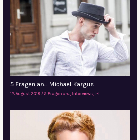
5 Fragen an… Michael Kargus
12. August 2018
/
5 Fragen an...
,
Interviews
,
J-L