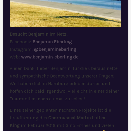
Besucht Benjamin im Netz:
Facebook:
Benjamin Eberling
Instagram:
@benjamineberling
Web:
www.benjamin-eberling.de
Vielen Dank, lieber Benjamin, für die überaus nette
und sympathische Beantwortung unserer Fragen!
Wir haben dich in Hamburg erleben dürfen und
hoffen dich bald irgendwo, vielleicht in einer deiner
Traumrollen, noch einmal zu sehen!
Eines seiner geplanten nächsten Projekte ist die
Uraufführung des
Chormusical
Martin Luther
King
im Februar 2019 mit Gino Emnes und vielen