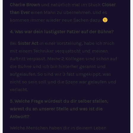
Charlie Brown
und natürlich mal im Stück
Closer
than Ever
einen Mann zu übernehmen. Und es
kommen immer wieder neue Sachen dazu.
4. Was war dein lustigster Patzer auf der Bühne?
Bei
Sister Act
in einer Vorstellung, habe ich mich
mit einem Techniker verquatscht und meinen
Auftritt verpasst. Meine 2 Kollegen sind schon auf
die Bühne und ich bin hinterher gerannt und
aufgelaufen. So sind wir 3 fast umgekippt, was
nicht so sein soll und die Szene war gelaufen und
verlacht.
5. Welche Frage würdest du dir selber stellen,
wärest du an unserer Stelle und was ist die
Antwort?
Welche Menschen haben dir in deinem Leben