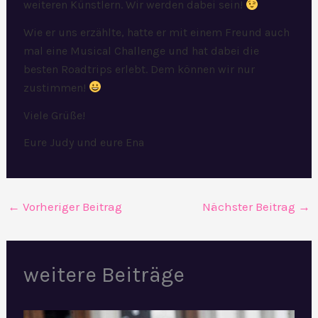
weiteren Künstlern. Wir werden dabei sein!
Wie er uns erzählte, hatte er mit einem Freund auch
mal eine Musical Challenge und hat dabei die
besten Roadtrips erlebt. Dem können wir nur
zustimmen!
Viele Grüße!
Eure Judy und eure Ena
←
Vorheriger Beitrag
Nächster Beitrag
→
weitere Beiträge