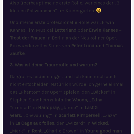
Also überhaupt meine erste Rolle, war eines der „3
kleinen Schweinchen“ im Kindergarten.
Und meine erste professionelle Rolle war „Erwin
Kannes“ im Musical
Letterland
oder
Erwin Kannes –
Trost der Frauen
in Berlin an der Neuköllner Oper.
Ein wundervolles Stück von
Peter Lund
und
Thomas
Zaufke
.
3. Was ist deine Traumrolle und warum?
Da gibt es leider einige… und ich kann mich auch
nicht entscheiden. Natürlich würde ich gerne einmal
das „Phantom der Oper“ spielen, den „Bäcker“ in
Stephen Sondheims
Into the Woods, „
Edna
Turnblad“ in
Hairspray,
„Jamie“ in
Last 5
years,
„Chevauling“ in
Scarlett Pimpernell
, „Zaza“
in
La Cage aux folles
, den „Wizard“ in
Wicked,
„
Mark“ in
Rent
, „Charlie Brown“ in
Your a good man