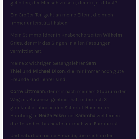
geholfen, der Mensch zu sein, der du jetzt bist?
Ein Großer Teil geht an meine Eltern, die mich
immer unterstützt haben.
Mein Stimmbildner in Knabenchorzeiten
Wilhelm
Gries
, der mir das Singen in allen Fassungen
vermittlet hat.
Meine 2 wichtigen Gesangslehrer
Sam
Thiel
und
Michael Dixon
, die mir immer noch gute
Freunde und Lehrer sind.
Corny Littmann
, der mir nach meinem Studium den
Weg ins Business geebnet hat, indem ich 3
glückliche Jahre an den Schmidt Häusern in
Hamburg in
Heiße
Ecke
und
Karamba
viel lernen
durfte und es bis heute für mich wie Familie ist.
Und natürlich meine Freunde, die mich in den