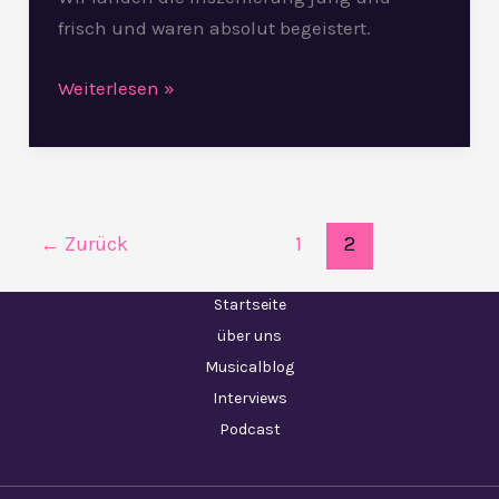
frisch und waren absolut begeistert.
Weiterlesen »
←
Zurück
1
2
Startseite
über uns
Musicalblog
Interviews
Podcast