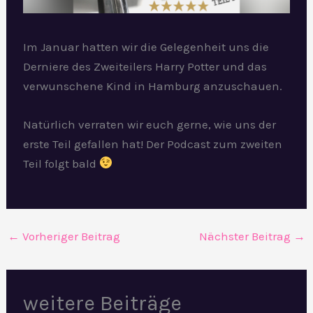
Im Januar hatten wir die Gelegenheit uns die
Derniere des Zweiteilers Harry Potter und das
verwunschene Kind in Hamburg anzuschauen.
Natürlich verraten wir euch gerne, wie uns der
erste Teil gefallen hat! Der Podcast zum zweiten
Teil folgt bald
←
Vorheriger Beitrag
Nächster Beitrag
→
weitere Beiträge